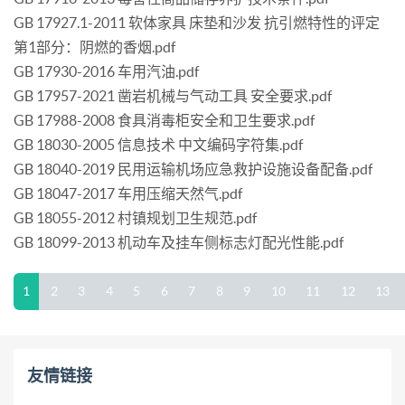
GB 17927.1-2011 软体家具 床垫和沙发 抗引燃特性的评定
第1部分：阴燃的香烟.pdf
GB 17930-2016 车用汽油.pdf
GB 17957-2021 凿岩机械与气动工具 安全要求.pdf
GB 17988-2008 食具消毒柜安全和卫生要求.pdf
GB 18030-2005 信息技术 中文编码字符集.pdf
GB 18040-2019 民用运输机场应急救护设施设备配备.pdf
GB 18047-2017 车用压缩天然气.pdf
GB 18055-2012 村镇规划卫生规范.pdf
GB 18099-2013 机动车及挂车侧标志灯配光性能.pdf
1
2
3
4
5
6
7
8
9
10
11
12
13
友情链接