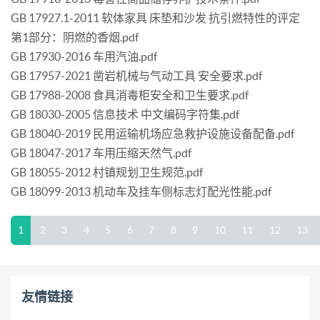
GB 17927.1-2011 软体家具 床垫和沙发 抗引燃特性的评定
第1部分：阴燃的香烟.pdf
GB 17930-2016 车用汽油.pdf
GB 17957-2021 凿岩机械与气动工具 安全要求.pdf
GB 17988-2008 食具消毒柜安全和卫生要求.pdf
GB 18030-2005 信息技术 中文编码字符集.pdf
GB 18040-2019 民用运输机场应急救护设施设备配备.pdf
GB 18047-2017 车用压缩天然气.pdf
GB 18055-2012 村镇规划卫生规范.pdf
GB 18099-2013 机动车及挂车侧标志灯配光性能.pdf
1
2
3
4
5
6
7
8
9
10
11
12
13
友情链接