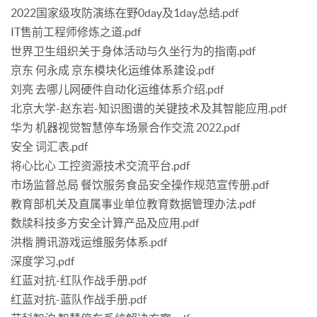
2022国家级攻防演练在野0day及1day总结.pdf
IT售前工程师修炼之道.pdf
世界卫生组织关于身体活动与久坐行为的指南.pdf
京东 何永成 京东模块化运维体系建设.pdf
刘亮 去哪儿网硬件自动化运维体系介绍.pdf
北京大学-赵东岩-知识图谱的关键技术及其智能应用.pdf
华为 机器视觉智慧停车场景合作交流 2022.pdf
安全 词汇表.pdf
将心比心 工控资源技术交流平台.pdf
市场监督总局 餐饮服务食品安全操作规范宣传册.pdf
教育部机关及直属事业单位教育数据管理办法.pdf
数牍科技多方安全计算产品及应用.pdf
洪楷 腾讯游戏运维服务体系.pdf
深度学习.pdf
红蓝对抗-红队作战手册.pdf
红蓝对抗-蓝队作战手册.pdf