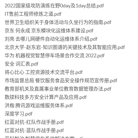
2022国家级攻防演练在野0day及1day总结.pdf
IT售前工程师修炼之道.pdf
世界卫生组织关于身体活动与久坐行为的指南.pdf
京东 何永成 京东模块化运维体系建设.pdf
刘亮 去哪儿网硬件自动化运维体系介绍.pdf
北京大学-赵东岩-知识图谱的关键技术及其智能应用.pdf
华为 机器视觉智慧停车场景合作交流 2022.pdf
安全 词汇表.pdf
将心比心 工控资源技术交流平台.pdf
市场监督总局 餐饮服务食品安全操作规范宣传册.pdf
教育部机关及直属事业单位教育数据管理办法.pdf
数牍科技多方安全计算产品及应用.pdf
洪楷 腾讯游戏运维服务体系.pdf
深度学习.pdf
红蓝对抗-红队作战手册.pdf
红蓝对抗-蓝队作战手册.pdf