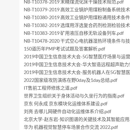
NB-T10378-2019 末精煤流化床干燥技术规范.pdf
NB-T10379-2019 高效工业锅炉用煤粉制备系统技术要
NB-T10380-2019 高效工业锅炉用煤粉通用技术条件.
NB-T10382-2019 选煤用浮选复合药剂检测检验技术规
NB-T10383-2019 矿用液压自移无轨设备列车.pdf
NB-T10478-2020 干式空心电抗器湿热环境条件与技
150道历年PMP考试试题及答案解析.pdf
2019中国卫生信息技术大会-5G智慧医疗场景与运营
2019中国卫生信息技术大会-华大智造远程超声助力5
2019中国卫生信息技术大会-服务机器人在5G智慧医
2022国家级攻防演练在野0day及1day总结.pdf
IT售前工程师修炼之道.pdf
世界卫生组织关于身体活动与久坐行为的指南.pdf
京东 何永成 京东模块化运维体系建设.pdf
刘亮 去哪儿网硬件自动化运维体系介绍.pdf
北京大学-赵东岩-知识图谱的关键技术及其智能应用.p
华为 机器视觉智慧停车场景合作交流 2022.pdf