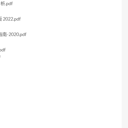
.pdf
22.pdf
2020.pdf
df
f