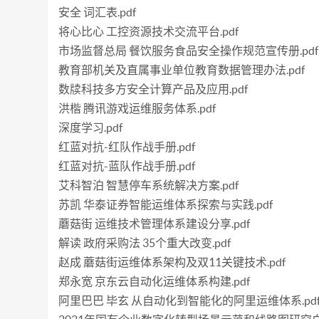
安全 词汇表.pdf
将心比心 工控资源技术交流平台.pdf
市场监督总局 餐饮服务食品安全操作规范宣传册.pdf
教育部机关及直属事业单位教育数据管理办法.pdf
数牍科技多方安全计算产品及应用.pdf
洪楷 腾讯游戏运维服务体系.pdf
深度学习.pdf
红蓝对抗-红队作战手册.pdf
红蓝对抗-蓝队作战手册.pdf
艾科智泊 智慧停车系统解决方案.pdf
苏凯 华泰证券智能运维体系探索与实践.pdf
蘑菇街 运维技术管理体系建设分享.pdf
解读 政府采购法 35个重大改变.pdf
赵成 蘑菇街运维体系架构及双11关键技术.pdf
郑永宽 京东云自动化运维体系构建.pdf
阿里巴巴 毕玄 从自动化到智能化的阿里运维体系.pd