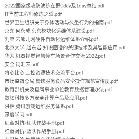
2022国家级攻防演练在野0day及1day总结.pdf
IT售前工程师修炼之道.pdf
世界卫生组织关于身体活动与久坐行为的指南.pdf
京东 何永成 京东模块化运维体系建设.pdf
刘亮 去哪儿网硬件自动化运维体系介绍.pdf
北京大学-赵东岩-知识图谱的关键技术及其智能应用.pdf
华为 机器视觉智慧停车场景合作交流 2022.pdf
安全 词汇表.pdf
将心比心 工控资源技术交流平台.pdf
市场监督总局 餐饮服务食品安全操作规范宣传册.pdf
教育部机关及直属事业单位教育数据管理办法.pdf
数牍科技多方安全计算产品及应用.pdf
洪楷 腾讯游戏运维服务体系.pdf
深度学习.pdf
红蓝对抗-红队作战手册.pdf
红蓝对抗-蓝队作战手册.pdf