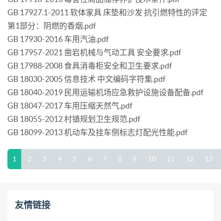
GB 17927.1-2011 软体家具 床垫和沙发 抗引燃特性的评定
第1部分：阴燃的香烟.pdf
GB 17930-2016 车用汽油.pdf
GB 17957-2021 凿岩机械与气动工具 安全要求.pdf
GB 17988-2008 食具消毒柜安全和卫生要求.pdf
GB 18030-2005 信息技术 中文编码字符集.pdf
GB 18040-2019 民用运输机场应急救护设施设备配备.pdf
GB 18047-2017 车用压缩天然气.pdf
GB 18055-2012 村镇规划卫生规范.pdf
GB 18099-2013 机动车及挂车侧标志灯配光性能.pdf
1
2
3
4
5
6
7
8
9
10
11
12
13
友情链接