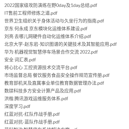
2022国家级攻防演练在野0day及1day总结.pdf
IT售前工程师修炼之道.pdf
世界卫生组织关于身体活动与久坐行为的指南.pdf
京东 何永成 京东模块化运维体系建设.pdf
刘亮 去哪儿网硬件自动化运维体系介绍.pdf
北京大学-赵东岩-知识图谱的关键技术及其智能应用.pdf
华为 机器视觉智慧停车场景合作交流 2022.pdf
安全 词汇表.pdf
将心比心 工控资源技术交流平台.pdf
市场监督总局 餐饮服务食品安全操作规范宣传册.pdf
教育部机关及直属事业单位教育数据管理办法.pdf
数牍科技多方安全计算产品及应用.pdf
洪楷 腾讯游戏运维服务体系.pdf
深度学习.pdf
红蓝对抗-红队作战手册.pdf
红蓝对抗-蓝队作战手册.pdf