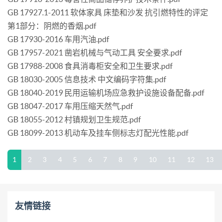
GB 17927.1-2011 软体家具 床垫和沙发 抗引燃特性的评定
第1部分：阴燃的香烟.pdf
GB 17930-2016 车用汽油.pdf
GB 17957-2021 凿岩机械与气动工具 安全要求.pdf
GB 17988-2008 食具消毒柜安全和卫生要求.pdf
GB 18030-2005 信息技术 中文编码字符集.pdf
GB 18040-2019 民用运输机场应急救护设施设备配备.pdf
GB 18047-2017 车用压缩天然气.pdf
GB 18055-2012 村镇规划卫生规范.pdf
GB 18099-2013 机动车及挂车侧标志灯配光性能.pdf
1
2
3
4
5
6
7
8
9
10
11
12
13
友情链接