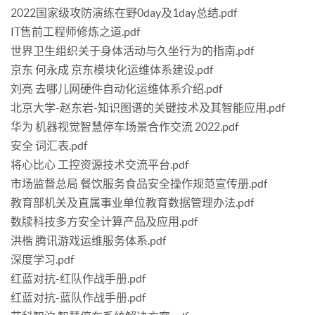
2022国家级攻防演练在野0day及1day总结.pdf
IT售前工程师修炼之道.pdf
世界卫生组织关于身体活动与久坐行为的指南.pdf
京东 何永成 京东模块化运维体系建设.pdf
刘亮 去哪儿网硬件自动化运维体系介绍.pdf
北京大学-赵东岩-知识图谱的关键技术及其智能应用.pdf
华为 机器视觉智慧停车场景合作交流 2022.pdf
安全 词汇表.pdf
将心比心 工控资源技术交流平台.pdf
市场监督总局 餐饮服务食品安全操作规范宣传册.pdf
教育部机关及直属事业单位教育数据管理办法.pdf
数牍科技多方安全计算产品及应用.pdf
洪楷 腾讯游戏运维服务体系.pdf
深度学习.pdf
红蓝对抗-红队作战手册.pdf
红蓝对抗-蓝队作战手册.pdf