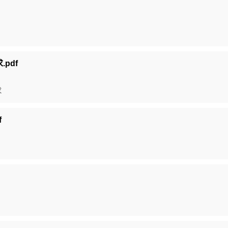
.pdf
求
f