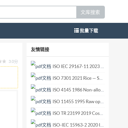
文库搜索
批量下载
kaging containerGrape wine bottle
友情链接
—2021 前言 本标准按照GB/T1.1一2009给出
3.0分
比，主要技 术内容变化如下： 增加了葡萄酒瓶按颜
ISO IEC 29167-11 2023 Information technology — Automatic identification and data capture techniques — Part 11 Crypto suite PRESENT-80 security services for air interface communications.pdf
型及各部位名称图（3.3）； 修改了葡萄酒瓶规
ISO 7301 2021 Rice — Specification.pdf
000年版的4.2.2.4)； 修改了瓶身外径公差计
（见4.1.5，2000年版的4.2.2.3）； 增加
ISO 4145 1986 Non-alloy steel fittings threaded to ISO 7-1.pdf
瓶身、瓶底厚度要求（4.1.9.2）； 修改了合
ISO 11455 1995 Raw optical glass — Determination of birefringence.pdf
了理化性能表，增加了含二氧化碳葡萄酒瓶的耐内压力
ISO TR 23199 2019 Cosmetics — Calculation of organic indexes of hydrolates — Supplemental information for ISO 16128-2.pdf
1)； 修改了外观质量瑕疵表（见4.4.2，2000
)； 修改了瓶口内径、瓶颈测量方法（见5.1.4，
ISO-IEC 15963-2 2020 Information technology - Radio frequency identification for item management - Part 2 Unique identification for RF tags registration procedures.pdf