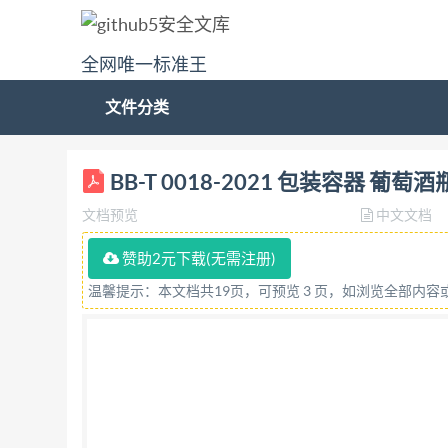
全网唯一标准王
文件分类
ICS81.040.01 BB N 64 中华人民共和国包装行业标准
BB-T 0018-2021 包装容器 葡萄酒
行业标准信息服务平台 2021-04-19发布 2021
文档预览
中文文档
的规则起草。 本标准代替BB/T0018—200
色分类（3.1）； 增加了按盛装葡萄酒类别进
赞助2元下载(无需注册)
格尺寸、厚度表，改为容量及误差表（见4.1.1,200
温馨提示：本文档共19页，可预览 3 页，如浏览全部内
算式（见4.1.3，2000年版的4.2.2.2）； 
了瓶身凸度、瓶身凹度要求（4.1.6）； 增加了
缝线凸出量数值（见4.1.10，2000年版的4
要求（见4.2，2000年版的4.1）； 增加了葡
年版的4.3）； 修改了容量测试方法（见5.1.1，