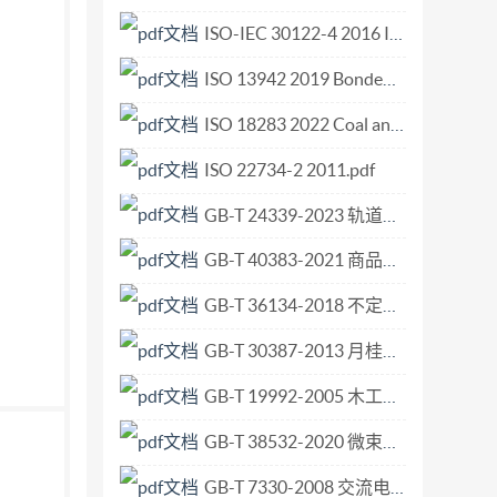
.1.8）： 增加了重金属迁移量测量方法
ISO-IEC 30122-4 2016 Information technology - User interfaces - Voice commands - Part 4 Management of voice command registration.pdf
玻璃颜色波长测定方法（5.3）； 修改了外观质量
ISO 13942 2019 Bonded abrasive products — Limit deviations and run-out tolerances.pdf
6.2，2000年版的6.2）； 增加了型式检验
 修改了标识规定（见7.2，2000年版的7.2）；
ISO 18283 2022 Coal and coke — Manual sampling.pdf
—2021 增加了附录A，致命瑕疵（CRITICAL)代
ISO 22734-2 2011.pdf
录C,轻瑕疵（MINOR)代码、瑕疵的中文和英
GB-T 24339-2023 轨道交通 通信、信号和处理系统 传输系统中的安全相关通信.pdf
 本标准起草单位：烟台长裕玻璃有限公司、国家
烟台新中萃玻璃包装有限公司、闽侯县东升包装
GB-T 40383-2021 商品级双辊铸轧热轧碳素钢薄钢板及钢带.pdf
邱斌。 本标准所代替标准的历次版本发布情况
GB-T 36134-2018 不定形耐火材料 抗爆裂性试验方法.pdf
GB-T 30387-2013 月桂叶.pdf
GB-T 19992-2005 木工机床 摇臂式圆锯机 术语和精度.pdf
GB-T 38532-2020 微束分析 电子背散射衍射 平均晶粒尺寸的测定.pdf
GB-T 7330-2008 交流电力系统阻波器.pdf