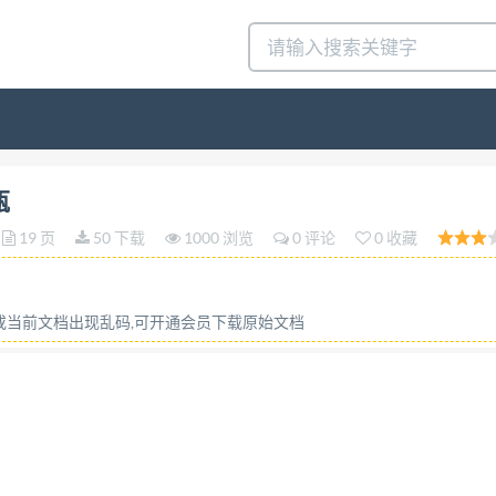
 BB/T00182021 代替BB/T0018—2000 包装容器 葡萄酒瓶 Pac
瓶
-07-01实施 中华人民共和国工业和信息化部 发布 BB/T0018
19 页
50 下载
1000 浏览
0 评论
0 收藏
0《包装容器葡萄酒瓶》，本标准与BB/T0018—2000相
行葡萄酒瓶分类的方法（3.2）； 增加了典型的葡萄酒瓶瓶
0年版的4.2.1.1)； 修改了满口容量公差表（见4.1.1，2
容或当前文档出现乱码,可开通会员下载原始文档
增加了瓶口内径、瓶颈内径要求（4.1.4）； 修改了垂直轴偏差计算式
瓶底倾斜度要求（4.1.8）； 增加了含二氧化碳葡萄酒瓶的
.1.10）； 增加了重金属迁移量要求（4.1.11)； 修改
萄酒瓶颜色波长范围表（4.3）； 增加了质量瑕疵的分级（4.4.
2000年版的5.2.1)； 增加了瓶身高度测量方法（5.1.2