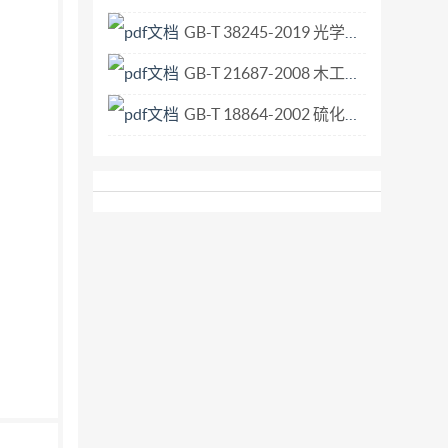
GB-T 38245-2019 光学和光学仪器 激光器和激光相关设备 激光光学元件吸收率测试方法.pdf
GB-T 21687-2008 木工机床 单头多轴开榫机 术语.pdf
GB-T 18864-2002 硫化橡胶 工业用抗静电和导电产品 电阻极限范围.pdf